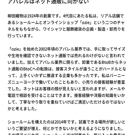
アパレルはネット通販に向かない
柳田織物は1924年の創業です。4代目にあたる私は、リアル店舗で
あるショールームとオンラインショップ「ozie」という二つのチャ
ネルをもちながら、ワイシャツと服飾雑貨の企画・製造・卸売りを
行っています。
「ozie」を始めた2002年頃のアパレル業界では、手に取ってサイズ
や生地を確認できないネット通販では売れるわけがないと言われて
いました。加えてアパレル業界に限らず、卸業であるBtoBからネッ
ト通販のBtoCへの転換は、接客スタイルが違うことがハードルとな
って、上手くいかずに撤退する企業も多かったです。私はバーニー
ズニューヨークで働いていたこともあり、小売りの接客経験が豊富
でした。ネットはお客様の顔が見えないと言われますが、メールや
電話で相談を受けることはできます。接客経験や洋服の知識をいか
して、丁寧なやり取りを重ねていけばご満足いただけるのではない
かと考えました。
ショールームを構えたのは2014年です。試着できる場所が欲しいと
いうご要望が増え、何とかできないかと考えるようになりました。
その頃アメリカで、ショールームでは試着のみ、気に入った商品は