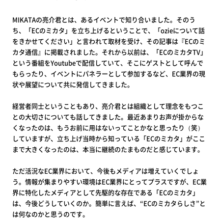
MIKATAの亮介君とは、あるイベントで知り合いました。そのう
ち、「ECのミカタ」を立ち上げるということで、「ozieについて話
をきかせてください」と言われて取材を受け、その記事は『ECのミ
カタ通信』に掲載されました。それから以前は、「ECのミカタTV」
という番組をYoutubeで配信していて、そこにゲストとして呼んで
もらったり、イベントにパネラーとして参加するなど、EC業界の現
状や展望について共に発信してきました。
経営者同士ということもあり、亮介君とは組織として理念をもつこ
との大切さについても話してきました。最近あまりお声が掛からな
くなったのは、もうお前に用はないってことかなと思ったり（笑）
していますが、立ち上げ当時から知っている「ECのミカタ」がここ
まで大きくなったのは、本当に継続のたまものだと感じています。
ただ活況なEC業界において、今後もメディアは増えていくでしょ
う。情報が集まりやすい環境はEC業界にとってプラスですが、EC業
界に特化したメディアとして先駆的な存在である「ECのミカタ」
は、今後どうしていくのか。簡単に言えば、“ECのミカタらしさ”と
は何なのかと思うのです。