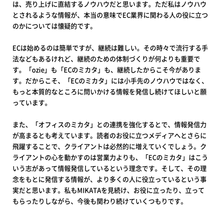
は、売り上げに直結するノウハウだと思います。ただ私はノウハウ
とされるような情報が、本当の意味でEC業界に関わる人の役に立つ
のかについては懐疑的です。
ECは始めるのは簡単ですが、継続は難しい。その時々で流行する手
法などもあるけれど、継続のための体制づくりが何よりも重要で
す。「ozie」も「ECのミカタ」も、継続したからこそ今がありま
す。だからこそ、「ECのミカタ」には小手先のノウハウではなく、
もっと本質的なところに問いかける情報を発信し続けてほしいと願
っています。
また、「オフィスのミカタ」との連携を強化するとで、情報発信力
が高まるとも考えています。読者のお役に立つメディアへとさらに
飛躍することで、クライアントは必然的に増えていくでしょう。ク
ライアントの心を動かすのは営業力よりも、「ECのミカタ」はこう
いう志があって情報発信しているという理念です。そして、その理
念をもとに発信する情報が、より多くの人に役立っているという事
実だと思います。私もMIKATAを見続け、お役に立ったり、立って
もらったりしながら、今後も関わり続けていくつもりです。