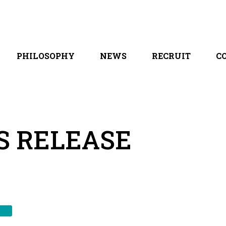
PHILOSOPHY
NEWS
RECRUIT
C
 / 会社概要
PURPOSE / MISSION / VISION / VALUE
お知らせ / プレスリリース
採用コンテンツ
ス一覧
創業ストーリー / 沿革
メディア掲載実績
全職種紹介
「MIKATA」っていいよね
ブログ
S RELEASE
ス