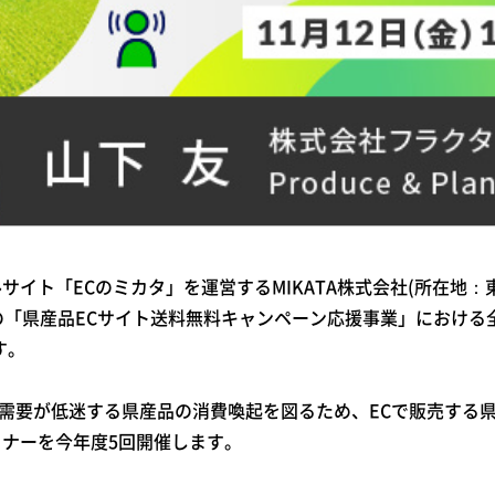
‌サ‌イ‌ト‌「‌EC‌の‌ミ‌カ‌タ」‌を‌運営す‌る‌MIKATA‌株‌式‌会‌社‌(所‌在‌地‌：‌東
長野県主催の「県産品ECサイト送料無料キャンペーン応援事業」にお
す。
需要が低迷する県産品の消費喚起を図るため、ECで販売する
ミナーを今年度5回開催します。