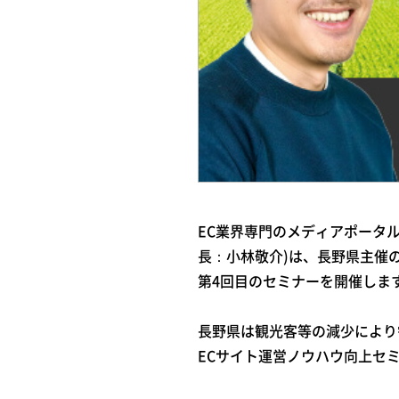
EC‌業‌界‌専‌門‌の‌メ‌ディ‌ア‌ポー‌タ‌ル
長‌：‌小‌林‌敬‌介)‌は、‌
第4回目のセミナーを開催しま
長野県は観光客等の減少により
ECサイト運営ノウハウ向上セ