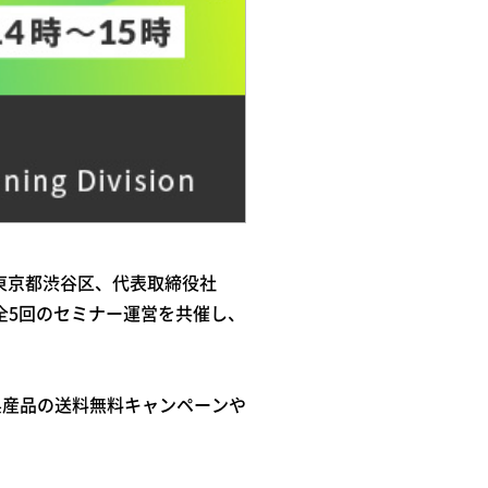
‌京‌都‌渋‌谷‌区、‌代‌表‌取‌締‌役‌社‌
ける全5回のセミナー運営を共催し、
県産品の送料無料キャンペーンや