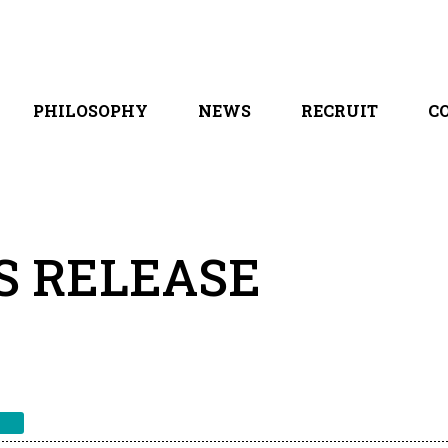
PHILOSOPHY
NEWS
RECRUIT
C
 / 会社概要
PURPOSE / MISSION / VISION / VALUE
お知らせ / プレスリリース
採用コンテンツ
ス一覧
創業ストーリー / 沿革
メディア掲載実績
全職種紹介
「MIKATA」っていいよね
ブログ
S RELEASE
ス