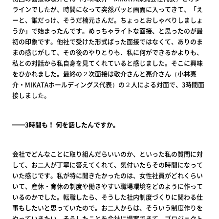
ラインでしたが、時間になって突然パッと画面に入ってきて、「え
ーと、誰だっけ、そうだ楠元さんだ。ちょっとおしゃべりしましょ
うか」で始まったんです。めっちゃライトな面接、と思ったのが最
初の印象です。他社で受けた形式ばった面接ではなくて、ありのま
まの感じがして、その後のやりとりも、私に何ができるかよりも、
私との対話から私自身を見てくれていると感じました。そこに興味
をひかれました。最終の２次面接は敬介さんと亮介さん（小林亮
介・MIKATAホールディングス代表）の２人による対面で、3時間面
接しました。
━━3時間も！ 何を話したんですか。
会社でどんなことに取り組んだらいいのか、といった私の質問に対
して、お二人が丁寧に答えてくれて、気付いたらその時間になって
いた感じです。私が特に聞きたかったのは、女性社員がどれくらい
いて、産休・育休の制度や働きやすい職場環境をどのように作って
いるのかでした。転職したら、そうした社内制度づくりに関わる仕
事もしたいと思っていたので。お二人からは、そういう制度作りを
やっていきたい、そうしたことを会社に提案できて、プロジェクト