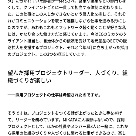
タ」に分かれていた部署が一体化され、営業や編集などの部門もな
くして、クライアントごとに一貫して担当する体制に変わりまし
た。この仕事はこの人しかできないという属人化を排して、それぞ
れがコミュニケーションを取って連携しながら仕事を進める形にし
たのですが、あれもこれもとフットワーク軽く動くことが好きな私
には、かなり合った働き方だと感じています。今はECのミカタのク
ライアント担当と、自治体からの依頼を受けて地元産品のECでの販
路拡大を支援するプロジェクト、それと今年5月に立ち上がった採用
のプロジェクト、この3つを担当しています。
望んだ採用プロジェクトリーダー、人づくり、組
織づくりが楽しい
━━採用プロジェクトの仕事は希望されたのですか。
そうですね。プロジェクトをつくる話が上がったときに手を挙げ
て、リーダーを務めています。MIKATAに人事部はないので、採用
プロジェクトとして、ほかの社員やメンバー職3人と一緒に、これか
ら採用の仕組みづくりや人づくりに関わる仕事ができるので、楽し